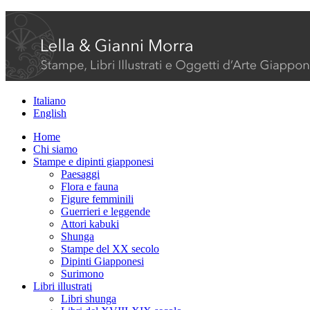
Italiano
English
Home
Chi siamo
Stampe e dipinti giapponesi
Paesaggi
Flora e fauna
Figure femminili
Guerrieri e leggende
Attori kabuki
Shunga
Stampe del XX secolo
Dipinti Giapponesi
Surimono
Libri illustrati
Libri shunga