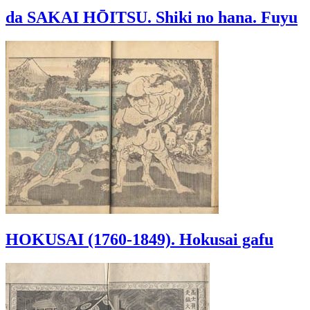
da SAKAI HŌITSU. Shiki no hana. Fuyu
HOKUSAI (1760-1849). Hokusai gafu