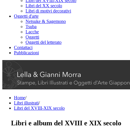
Libri del XVIII-XIX secolo
Libri del XX secolo
Libri di motivi decorativi
Oggetti d'arte
Netsuke & Sagemono
Tsuba
Lacche
Oggetti
Oggetti del letterato
Contattaci
Pubblicazioni
Home
/
Libri illustrati
/
Libri del XVIII-XIX secolo
Libri e album del XVIII e XIX secolo