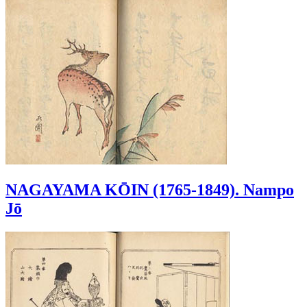
NAGAYAMA KŌIN (1765-1849). Nampo
Jō