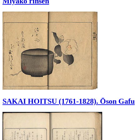
Miyako rinsen
SAKAI HOITSU (1761-1828). Ōson Gafu