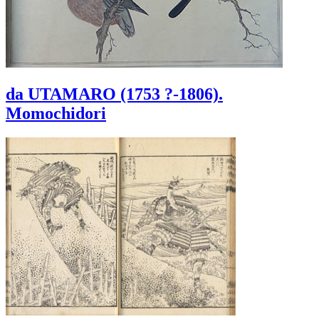
da UTAMARO (1753 ?-1806).
Momochidori