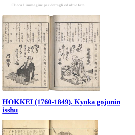
Clicca l'immagine per dettagli ed altre foto
HOKKEI (1760-1849). Kyōka gojūnin
isshu