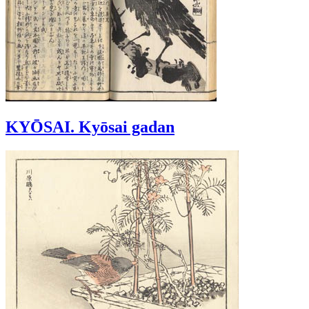
KYŌSAI. Kyōsai gadan