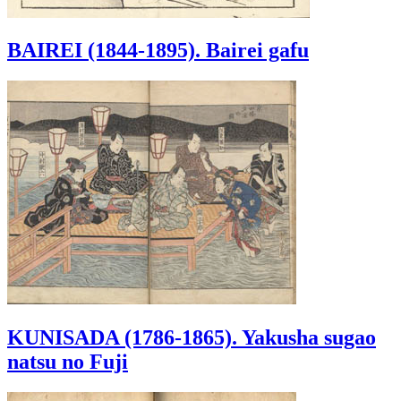
BAIREI (1844-1895). Bairei gafu
KUNISADA (1786-1865). Yakusha sugao
natsu no Fuji