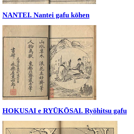
NANTEI. Nantei gafu kōhen
HOKUSAI e RYŪKŌSAI. Ryōhitsu gafu