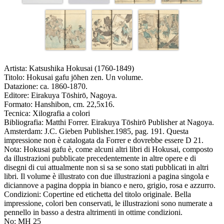
Artista:
Katsushika Hokusai (1760-1849)
Titolo:
Hokusai gafu jōhen zen. Un volume.
Datazione:
ca. 1860-1870.
Editore:
Eirakuya Tōshirō, Nagoya.
Formato:
Hanshibon, cm. 22,5x16.
Tecnica:
Xilografia a colori
Bibliografia:
Matthi Forrer. Eirakuya Tōshirō Publisher at Nagoya.
Amsterdam: J.C. Gieben Publisher.1985, pag. 191. Questa
impressione non è catalogata da Forrer e dovrebbe essere D 21.
Nota:
Hokusai gafu è, come alcuni altri libri di Hokusai, composto
da illustrazioni pubblicate precedentemente in altre opere e di
disegni di cui attualmente non si sa se sono stati pubblicati in altri
libri. Il volume è illustrato con due illustrazioni a pagina singola e
diciannove a pagina doppia in bianco e nero, grigio, rosa e azzurro.
Condizioni:
Copertine ed etichetta del titolo originale. Bella
impressione, colori ben conservati, le illustrazioni sono numerate a
pennello in basso a destra altrimenti in ottime condizioni.
No:
MH 25