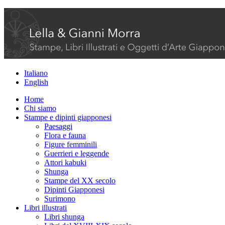
Italiano
English
Home
Chi siamo
Stampe e dipinti giapponesi
Paesaggi
Flora e fauna
Figure femminili
Guerrieri e leggende
Attori kabuki
Shunga
Stampe del XX secolo
Dipinti Giapponesi
Surimono
Libri illustrati
Libri shunga