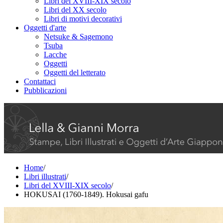
Libri del XVIII-XIX secolo
Libri del XX secolo
Libri di motivi decorativi
Oggetti d'arte
Netsuke & Sagemono
Tsuba
Lacche
Oggetti
Oggetti del letterato
Contattaci
Pubblicazioni
Home
/
Libri illustrati
/
Libri del XVIII-XIX secolo
/
HOKUSAI (1760-1849). Hokusai gafu