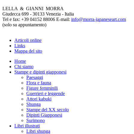
LELLA & GIANNI MORRA
Giudecca 699 - 30133 Venezia - Italia
Tel e fax: +39 04152 88006 E-mail:
info@morra-japaneseart.com
(solo su appuntamento)
Articoli online
Links
Mappa del sito
Home
Chi siamo
Stampe e dipinti giapponesi
Paesaggi
Flora e fauna
Figure femminili
Guerrieri e leggende
Attori kabuki
Shunga
Stampe del XX secolo
Dipinti Giapponesi
Surimono
Libri illustrati
Libri shunga