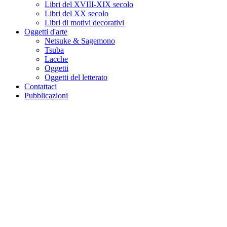
Libri del XVIII-XIX secolo
Libri del XX secolo
Libri di motivi decorativi
Oggetti d'arte
Netsuke & Sagemono
Tsuba
Lacche
Oggetti
Oggetti del letterato
Contattaci
Pubblicazioni