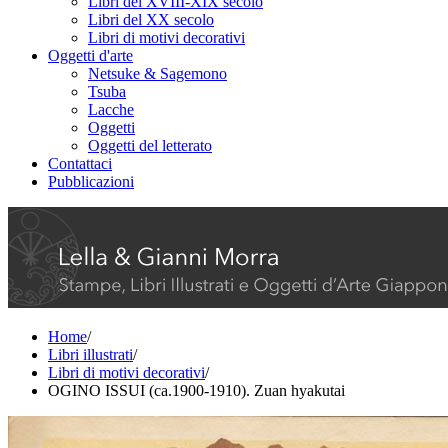
Libri del XVIII-XIX secolo
Libri del XX secolo
Libri di motivi decorativi
Oggetti d'arte
Netsuke & Sagemono
Tsuba
Lacche
Oggetti
Oggetti del letterato
Contattaci
Pubblicazioni
Home
/
Libri illustrati
/
Libri di motivi decorativi
/
OGINO ISSUI (ca.1900-1910). Zuan hyakutai