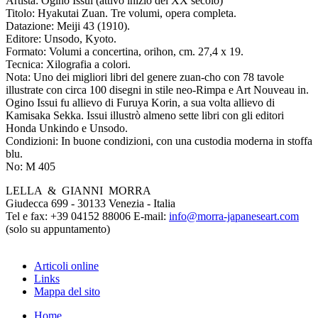
Artista:
Ogino Issui (attivo inizio del XX secolo)
Titolo:
Hyakutai Zuan. Tre volumi, opera completa.
Datazione:
Meiji 43 (1910).
Editore:
Unsodo, Kyoto.
Formato:
Volumi a concertina, orihon, cm. 27,4 x 19.
Tecnica:
Xilografia a colori.
Nota:
Uno dei migliori libri del genere zuan-cho con 78 tavole
illustrate con circa 100 disegni in stile neo-Rimpa e Art Nouveau in.
Ogino Issui fu allievo di Furuya Korin, a sua volta allievo di
Kamisaka Sekka. Issui illustrò almeno sette libri con gli editori
Honda Unkindo e Unsodo.
Condizioni:
In buone condizioni, con una custodia moderna in stoffa
blu.
No:
M 405
LELLA & GIANNI MORRA
Giudecca 699 - 30133 Venezia - Italia
Tel e fax: +39 04152 88006 E-mail:
info@morra-japaneseart.com
(solo su appuntamento)
Articoli online
Links
Mappa del sito
Home