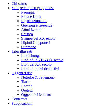
Chi siamo
Stampe e dipinti giapponesi
Paesaggi
Flora e fauna
Figure femminili
Guerrieri e leggende
Attori kabuki
Shunga
Stampe del XX secolo
Dipinti Giapponesi
Surimono
Libri illustrati
Libri shunga
Libri del XVIII-XIX secolo
Libri del XX secolo
Libri di motivi decorativi
Oggetti d'arte
Netsuke & Sagemono
Tsuba
Lacche
Oggetti
Oggetti del letterato
Contattaci
Pubblicazioni