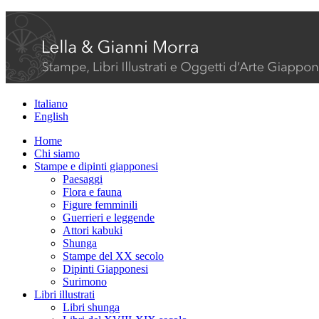
Italiano
English
Home
Chi siamo
Stampe e dipinti giapponesi
Paesaggi
Flora e fauna
Figure femminili
Guerrieri e leggende
Attori kabuki
Shunga
Stampe del XX secolo
Dipinti Giapponesi
Surimono
Libri illustrati
Libri shunga