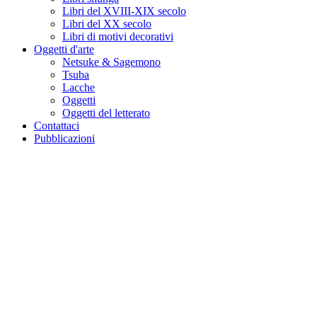
Libri del XVIII-XIX secolo
Libri del XX secolo
Libri di motivi decorativi
Oggetti d'arte
Netsuke & Sagemono
Tsuba
Lacche
Oggetti
Oggetti del letterato
Contattaci
Pubblicazioni