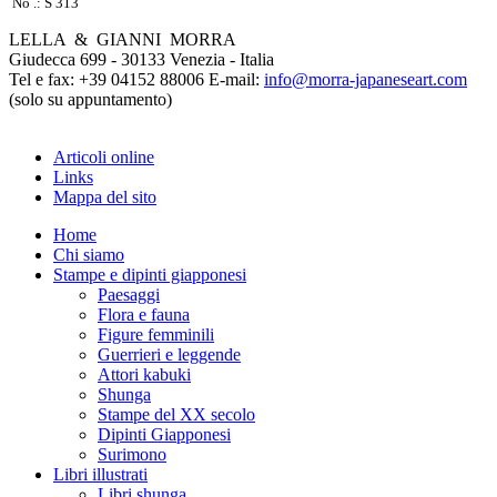
No .: S 313
LELLA & GIANNI MORRA
Giudecca 699 - 30133 Venezia - Italia
Tel e fax: +39 04152 88006 E-mail:
info@morra-japaneseart.com
(solo su appuntamento)
Articoli online
Links
Mappa del sito
Home
Chi siamo
Stampe e dipinti giapponesi
Paesaggi
Flora e fauna
Figure femminili
Guerrieri e leggende
Attori kabuki
Shunga
Stampe del XX secolo
Dipinti Giapponesi
Surimono
Libri illustrati
Libri shunga