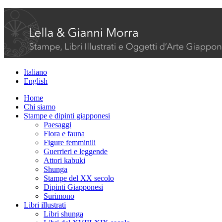
Italiano
English
Home
Chi siamo
Stampe e dipinti giapponesi
Paesaggi
Flora e fauna
Figure femminili
Guerrieri e leggende
Attori kabuki
Shunga
Stampe del XX secolo
Dipinti Giapponesi
Surimono
Libri illustrati
Libri shunga