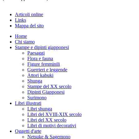
Articoli online
Links
Mappa del sito
Home
Chi siamo
Stampe e dipinti giapponesi
Paesaggi
Flora e fauna
Figure femminili
Guerrieri e leggende
Attori kabuki
Shunga
Stampe del XX secolo
Dipinti Giapponesi
Surimono
Libri illustrati
Libri shunga
Libri del XVIII-XIX secolo
Libri del XX secolo
Libri di motivi decorativi
Oggetti d'arte
Netsuke & Sagemono