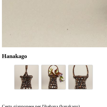
Hanakago
Cesto giapponese per l'ikebana
(hanakago).