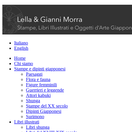
Italiano
English
Home
Chi siamo
Stampe e dipinti giapponesi
Paesaggi
Flora e fauna
Figure femminili
Guerrieri e leggende
Attori kabuki
Shunga
Stampe del XX secolo
Dipinti Giapponesi
Surimono
Libri illustrati
Libri shunga