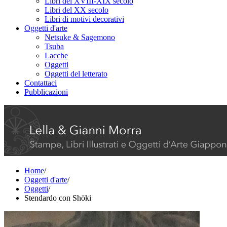
Libri del XVIII-XIX secolo
Libri del XX secolo
Libri di motivi decorativi
Oggetti d'arte
Netsuke & Sagemono
Tsuba
Lacche
Oggetti
Oggetti del letterato
Contattaci
Pubblicazioni
Home
/
Oggetti d'arte
/
Oggetti
/
Stendardo con Shōki