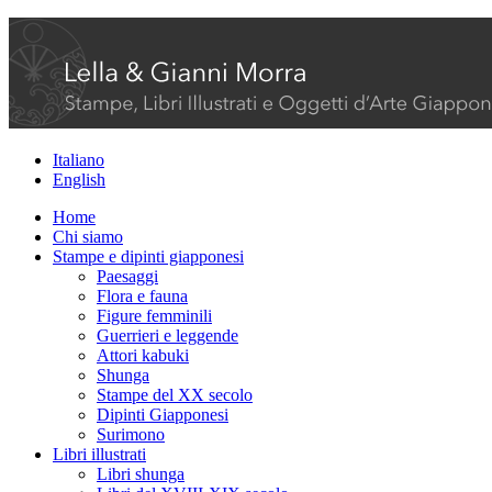
Italiano
English
Home
Chi siamo
Stampe e dipinti giapponesi
Paesaggi
Flora e fauna
Figure femminili
Guerrieri e leggende
Attori kabuki
Shunga
Stampe del XX secolo
Dipinti Giapponesi
Surimono
Libri illustrati
Libri shunga