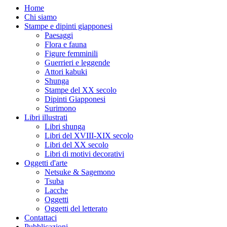
Home
Chi siamo
Stampe e dipinti giapponesi
Paesaggi
Flora e fauna
Figure femminili
Guerrieri e leggende
Attori kabuki
Shunga
Stampe del XX secolo
Dipinti Giapponesi
Surimono
Libri illustrati
Libri shunga
Libri del XVIII-XIX secolo
Libri del XX secolo
Libri di motivi decorativi
Oggetti d'arte
Netsuke & Sagemono
Tsuba
Lacche
Oggetti
Oggetti del letterato
Contattaci
Pubblicazioni