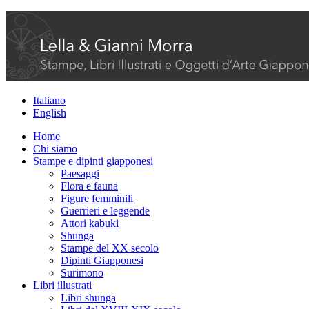
Italiano
English
Home
Chi siamo
Stampe e dipinti giapponesi
Paesaggi
Flora e fauna
Figure femminili
Guerrieri e leggende
Attori kabuki
Shunga
Stampe del XX secolo
Dipinti Giapponesi
Surimono
Libri illustrati
Libri shunga