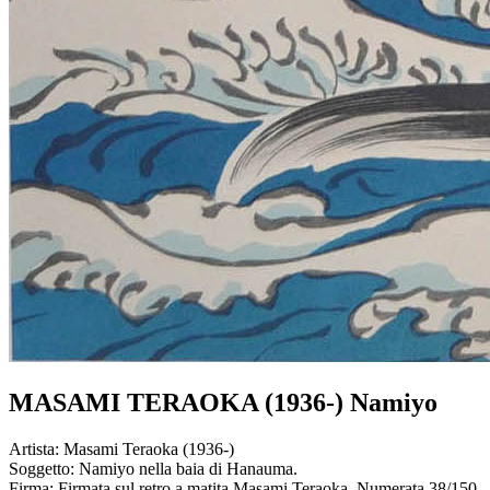
MASAMI TERAOKA (1936-) Namiyo
Artista:
Masami Teraoka (1936-)
Soggetto:
Namiyo nella baia di Hanauma.
Firma:
Firmata sul retro a matita Masami Teraoka. Numerata 38/150.