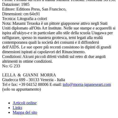
Datazione:
1985
Editore:
Editions Press, San Francisco,
Dimensioni:
cm 64x91
Tecnica:
Litografia a colori
Nota:
Masami Teraoka è un pittore giapponese attivo negli Stati
Uniti diplomato all'Otis Art Institute. Nelle sue stampe e acquerelli si
ispira all'ukiyo-e e in particolare allo stile della scuola Utagawa per
raffigurare, spesso in maniera grottesca, temi legati alla realtà
contemporanea quali la società dei consumi e il diffondersi
dell'AIDS. Le sue opere più recenti consistono in dipinti di grandi
dimensioni ispirati ai capolavori del Rinascimento.
Condizioni:
Alcuni piccoli difetti visibili sul retro di due angoli
altrimenti in ottime condizioni.
No:
G 233
LELLA & GIANNI MORRA
Giudecca 699 - 30133 Venezia - Italia
Tel e fax: +39 04152 88006 E-mail:
info@morra-japaneseart.com
(solo su appuntamento)
Articoli online
Links
Mappa del sito