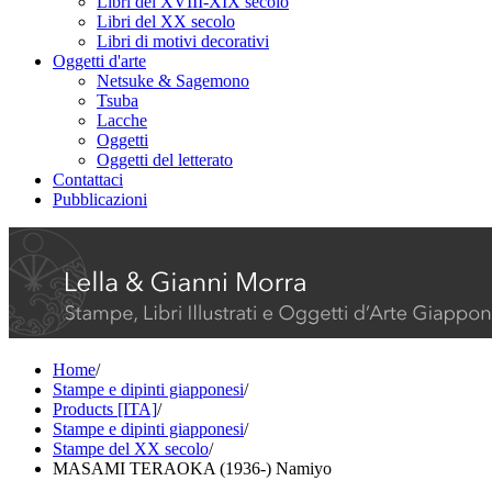
Libri del XVIII-XIX secolo
Libri del XX secolo
Libri di motivi decorativi
Oggetti d'arte
Netsuke & Sagemono
Tsuba
Lacche
Oggetti
Oggetti del letterato
Contattaci
Pubblicazioni
Home
/
Stampe e dipinti giapponesi
/
Products [ITA]
/
Stampe e dipinti giapponesi
/
Stampe del XX secolo
/
MASAMI TERAOKA (1936-) Namiyo