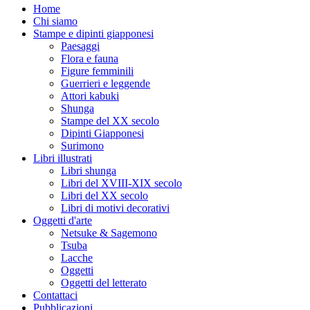
Home
Chi siamo
Stampe e dipinti giapponesi
Paesaggi
Flora e fauna
Figure femminili
Guerrieri e leggende
Attori kabuki
Shunga
Stampe del XX secolo
Dipinti Giapponesi
Surimono
Libri illustrati
Libri shunga
Libri del XVIII-XIX secolo
Libri del XX secolo
Libri di motivi decorativi
Oggetti d'arte
Netsuke & Sagemono
Tsuba
Lacche
Oggetti
Oggetti del letterato
Contattaci
Pubblicazioni