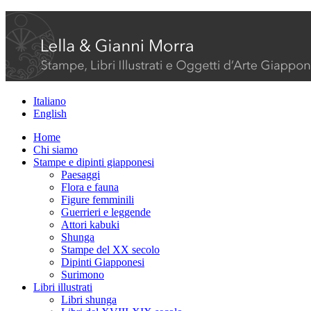
Italiano
English
Home
Chi siamo
Stampe e dipinti giapponesi
Paesaggi
Flora e fauna
Figure femminili
Guerrieri e leggende
Attori kabuki
Shunga
Stampe del XX secolo
Dipinti Giapponesi
Surimono
Libri illustrati
Libri shunga