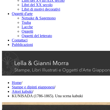
Libri del XVIII-XIX secolo
Libri del XX secolo
Libri di motivi decorativi
Oggetti d'arte
Netsuke & Sagemono
Tsuba
Lacche
Oggetti
Oggetti del letterato
Contattaci
Pubblicazioni
Home
/
Stampe e dipinti giapponesi
/
Attori kabuki
/
KUNISADA (1786-1865). Una scena kabuki