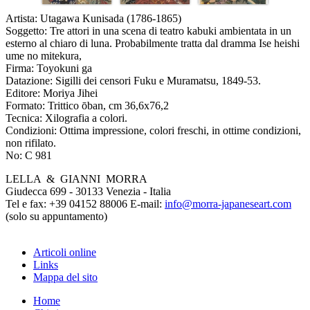
Artista:
Utagawa Kunisada (1786-1865)
Soggetto:
Tre attori in una scena di teatro kabuki ambientata in un
esterno al chiaro di luna. Probabilmente tratta dal dramma Ise heishi
ume no mitekura,
Firma:
Toyokuni ga
Datazione:
Sigilli dei censori Fuku e Muramatsu, 1849-53.
Editore:
Moriya Jihei
Formato:
Trittico ōban, cm 36,6x76,2
Tecnica:
Xilografia a colori.
Condizioni:
Ottima impressione, colori freschi, in ottime condizioni,
non rifilato.
No:
C 981
LELLA & GIANNI MORRA
Giudecca 699 - 30133 Venezia - Italia
Tel e fax: +39 04152 88006 E-mail:
info@morra-japaneseart.com
(solo su appuntamento)
Articoli online
Links
Mappa del sito
Home