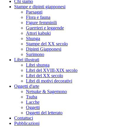
Chi siamo
Stampe e dipinti giapponesi
Paesaggi
Flora e fauna
Figure femminili
Guerrieri e leggende
Attori kabuki
Shunga
Stampe del XX secolo
Dipinti Giapponesi
Surimono
Libri illustrati
Libri shunga
Libri del XVIII-XIX secolo
Libri del XX secolo
Libri di motivi decorativi
Oggetti d'arte
Netsuke & Sagemono
Tsuba
Lacche
Oggetti
Oggetti del letterato
Contattaci
Pubblicazioni