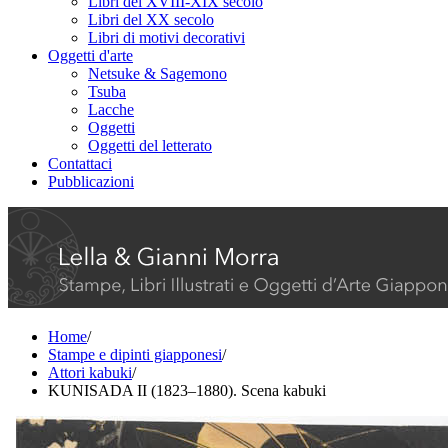
Libri del XVIII-XIX secolo
Libri del XX secolo
Libri di motivi decorativi
Oggetti d'arte
Netsuke & Sagemono
Tsuba
Lacche
Oggetti
Oggetti del letterato
Contattaci
Pubblicazioni
Home
/
Stampe e dipinti giapponesi
/
Attori kabuki
/
KUNISADA II (1823–1880). Scena kabuki