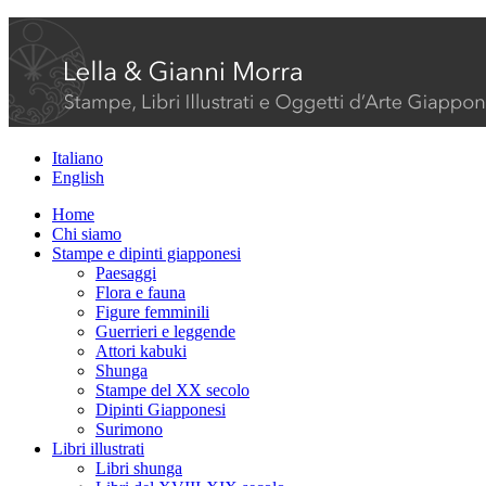
Italiano
English
Home
Chi siamo
Stampe e dipinti giapponesi
Paesaggi
Flora e fauna
Figure femminili
Guerrieri e leggende
Attori kabuki
Shunga
Stampe del XX secolo
Dipinti Giapponesi
Surimono
Libri illustrati
Libri shunga