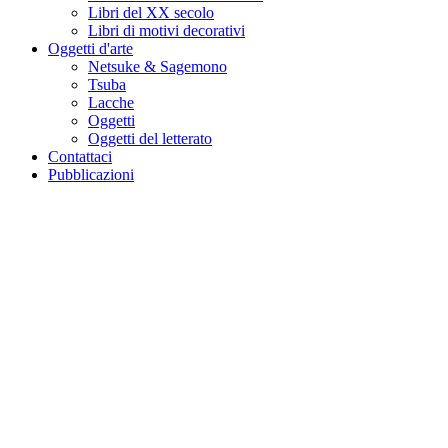
Libri del XX secolo
Libri di motivi decorativi
Oggetti d'arte
Netsuke & Sagemono
Tsuba
Lacche
Oggetti
Oggetti del letterato
Contattaci
Pubblicazioni