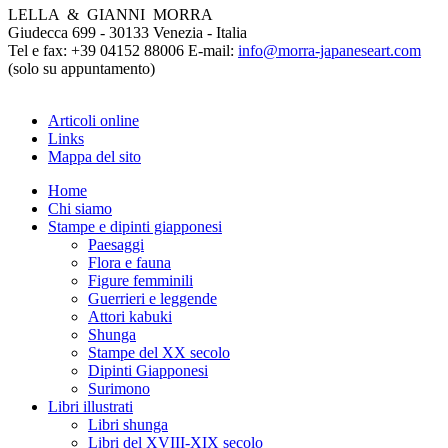
LELLA & GIANNI MORRA
Giudecca 699 - 30133 Venezia - Italia
Tel e fax: +39 04152 88006 E-mail:
info@morra-japaneseart.com
(solo su appuntamento)
Articoli online
Links
Mappa del sito
Home
Chi siamo
Stampe e dipinti giapponesi
Paesaggi
Flora e fauna
Figure femminili
Guerrieri e leggende
Attori kabuki
Shunga
Stampe del XX secolo
Dipinti Giapponesi
Surimono
Libri illustrati
Libri shunga
Libri del XVIII-XIX secolo