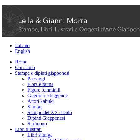
Italiano
English
Home
Chi siamo
Stampe e dipinti giapponesi
Paesaggi
Flora e fauna
Figure femminili
Guerrieri e leggende
Attori kabuki
Shunga
Stampe del XX secolo
Dipinti Giapponesi
Surimono
Libri illustrati
Libri shunga