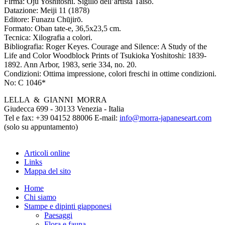
Firma:
Ōju Yoshitoshi. Sigillo dell’artista Taiso.
Datazione:
Meiji 11 (1878)
Editore:
Funazu Chūjirō.
Formato:
Oban tate-e, 36,5x23,5 cm.
Tecnica:
Xilografia a colori.
Bibliografia:
Roger Keyes. Courage and Silence: A Study of the
Life and Color Woodblock Prints of Tsukioka Yoshitoshi: 1839-
1892. Ann Arbor, 1983, serie 334, no. 20.
Condizioni:
Ottima impressione, colori freschi in ottime condizioni.
No:
C 1046*
LELLA & GIANNI MORRA
Giudecca 699 - 30133 Venezia - Italia
Tel e fax: +39 04152 88006 E-mail:
info@morra-japaneseart.com
(solo su appuntamento)
Articoli online
Links
Mappa del sito
Home
Chi siamo
Stampe e dipinti giapponesi
Paesaggi
Flora e fauna