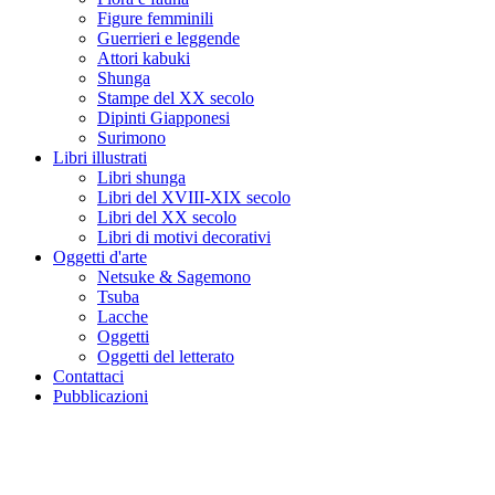
Figure femminili
Guerrieri e leggende
Attori kabuki
Shunga
Stampe del XX secolo
Dipinti Giapponesi
Surimono
Libri illustrati
Libri shunga
Libri del XVIII-XIX secolo
Libri del XX secolo
Libri di motivi decorativi
Oggetti d'arte
Netsuke & Sagemono
Tsuba
Lacche
Oggetti
Oggetti del letterato
Contattaci
Pubblicazioni