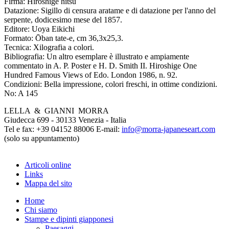
Firma:
Hiroshige hitsu
Datazione:
Sigillo di censura aratame e di datazione per l'anno del
serpente, dodicesimo mese del 1857.
Editore:
Uoya Eikichi
Formato:
Ōban tate-e, cm 36,3x25,3.
Tecnica:
Xilografia a colori.
Bibliografia:
Un altro esemplare è illustrato e ampiamente
commentato in A. P. Poster e H. D. Smith II. Hiroshige One
Hundred Famous Views of Edo. London 1986, n. 92.
Condizioni:
Bella impressione, colori freschi, in ottime condizioni.
No:
A 145
LELLA & GIANNI MORRA
Giudecca 699 - 30133 Venezia - Italia
Tel e fax: +39 04152 88006 E-mail:
info@morra-japaneseart.com
(solo su appuntamento)
Articoli online
Links
Mappa del sito
Home
Chi siamo
Stampe e dipinti giapponesi
Paesaggi