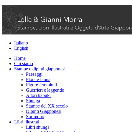
Italiano
English
Home
Chi siamo
Stampe e dipinti giapponesi
Paesaggi
Flora e fauna
Figure femminili
Guerrieri e leggende
Attori kabuki
Shunga
Stampe del XX secolo
Dipinti Giapponesi
Surimono
Libri illustrati
Libri shunga