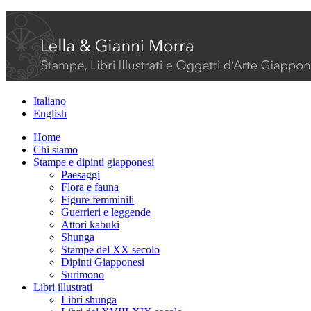
Italiano
English
Home
Chi siamo
Stampe e dipinti giapponesi
Paesaggi
Flora e fauna
Figure femminili
Guerrieri e leggende
Attori kabuki
Shunga
Stampe del XX secolo
Dipinti Giapponesi
Surimono
Libri illustrati
Libri shunga