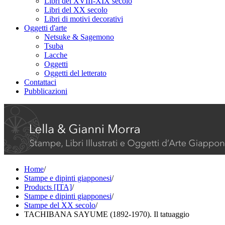
Libri del XVIII-XIX secolo
Libri del XX secolo
Libri di motivi decorativi
Oggetti d'arte
Netsuke & Sagemono
Tsuba
Lacche
Oggetti
Oggetti del letterato
Contattaci
Pubblicazioni
Home
/
Stampe e dipinti giapponesi
/
Products [ITA]
/
Stampe e dipinti giapponesi
/
Stampe del XX secolo
/
TACHIBANA SAYUME (1892-1970). Il tatuaggio