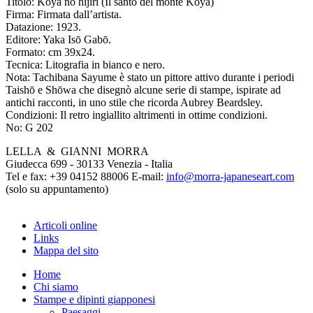
Titolo:
Kōya no hijiri (Il santo del monte Kōya)
Firma:
Firmata dall’artista.
Datazione:
1923.
Editore:
Yaka Isō Gabō.
Formato:
cm 39x24.
Tecnica:
Litografia in bianco e nero.
Nota:
Tachibana Sayume è stato un pittore attivo durante i periodi
Taishō e Shōwa che disegnò alcune serie di stampe, ispirate ad
antichi racconti, in uno stile che ricorda Aubrey Beardsley.
Condizioni:
Il retro ingiallito altrimenti in ottime condizioni.
No:
G 202
LELLA & GIANNI MORRA
Giudecca 699 - 30133 Venezia - Italia
Tel e fax: +39 04152 88006 E-mail:
info@morra-japaneseart.com
(solo su appuntamento)
Articoli online
Links
Mappa del sito
Home
Chi siamo
Stampe e dipinti giapponesi
Paesaggi