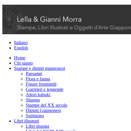
Italiano
English
Home
Chi siamo
Stampe e dipinti giapponesi
Paesaggi
Flora e fauna
Figure femminili
Guerrieri e leggende
Attori kabuki
Shunga
Stampe del XX secolo
Dipinti Giapponesi
Surimono
Libri illustrati
Libri shunga