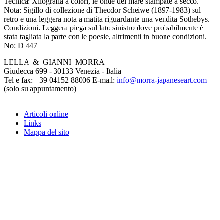
Tecnica:
Xilografia a colori, le onde del mare stampate a secco.
Nota:
Sigillo di collezione di Theodor Scheiwe (1897-1983) sul
retro e una leggera nota a matita riguardante una vendita Sothebys.
Condizioni:
Leggera piega sul lato sinistro dove probabilmente è
stata tagliata la parte con le poesie, altrimenti in buone condizioni.
No:
D 447
LELLA & GIANNI MORRA
Giudecca 699 - 30133 Venezia - Italia
Tel e fax: +39 04152 88006 E-mail:
info@morra-japaneseart.com
(solo su appuntamento)
Articoli online
Links
Mappa del sito