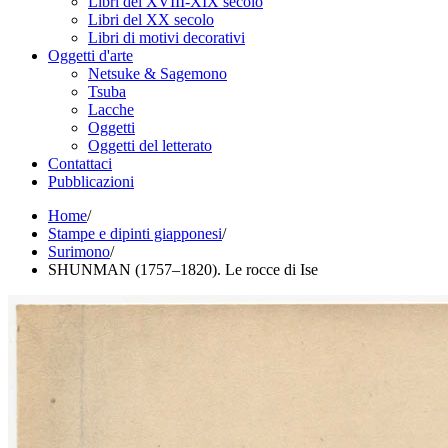
Libri del XVIII-XIX secolo
Libri del XX secolo
Libri di motivi decorativi
Oggetti d'arte
Netsuke & Sagemono
Tsuba
Lacche
Oggetti
Oggetti del letterato
Contattaci
Pubblicazioni
Home
/
Stampe e dipinti giapponesi
/
Surimono
/
SHUNMAN (1757–1820). Le rocce di Ise