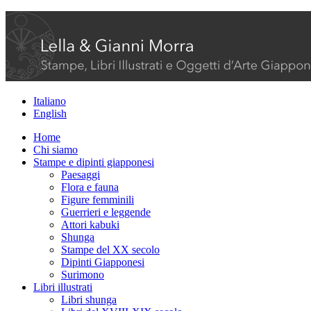
Italiano
English
Home
Chi siamo
Stampe e dipinti giapponesi
Paesaggi
Flora e fauna
Figure femminili
Guerrieri e leggende
Attori kabuki
Shunga
Stampe del XX secolo
Dipinti Giapponesi
Surimono
Libri illustrati
Libri shunga