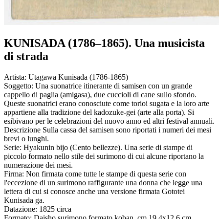
KUNISADA (1786–1865). Una musicista
di strada
Artista:
Utagawa Kunisada (1786-1865)
Soggetto:
Una suonatrice itinerante di samisen con un grande
cappello di paglia (amigasa), due cuccioli di cane sullo sfondo.
Queste suonatrici erano conosciute come torioi sugata e la loro arte
appartiene alla tradizione del kadozuke-gei (arte alla porta). Si
esibivano per le celebrazioni del nuovo anno ed altri festival annuali.
Descrizione
Sulla cassa del samisen sono riportati i numeri dei mesi
brevi o lunghi.
Serie:
Hyakunin bijo (Cento bellezze). Una serie di stampe di
piccolo formato nello stile dei surimono di cui alcune riportano la
numerazione dei mesi.
Firma:
Non firmata come tutte le stampe di questa serie con
l'eccezione di un surimono raffigurante una donna che legge una
lettera di cui si conosce anche una versione firmata Gototei
Kunisada ga.
Datazione:
1825 circa
Formato:
Daisho surimono formato koban, cm 19,4x12,6 cm