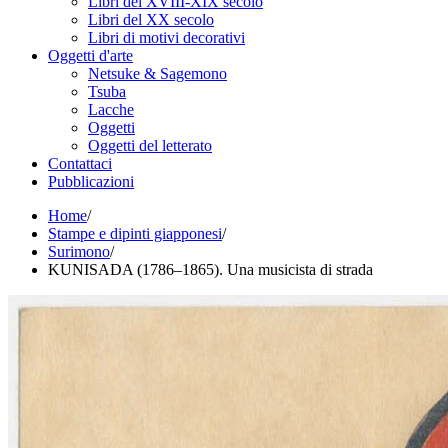
Libri del XVIII-XIX secolo
Libri del XX secolo
Libri di motivi decorativi
Oggetti d'arte
Netsuke & Sagemono
Tsuba
Lacche
Oggetti
Oggetti del letterato
Contattaci
Pubblicazioni
Home
/
Stampe e dipinti giapponesi
/
Surimono
/
KUNISADA (1786–1865). Una musicista di strada