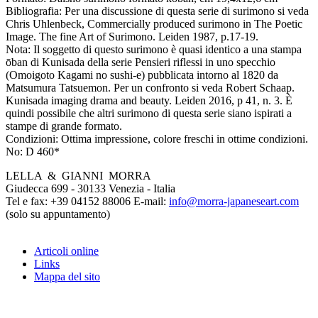
Bibliografia:
Per una discussione di questa serie di surimono si veda
Chris Uhlenbeck, Commercially produced surimono in The Poetic
Image. The fine Art of Surimono. Leiden 1987, p.17-19.
Nota:
Il soggetto di questo surimono è quasi identico a una stampa
ōban di Kunisada della serie Pensieri riflessi in uno specchio
(Omoigoto Kagami no sushi-e) pubblicata intorno al 1820 da
Matsumura Tatsuemon. Per un confronto si veda Robert Schaap.
Kunisada imaging drama and beauty. Leiden 2016, p 41, n. 3. È
quindi possibile che altri surimono di questa serie siano ispirati a
stampe di grande formato.
Condizioni:
Ottima impressione, colore freschi in ottime condizioni.
No:
D 460*
LELLA & GIANNI MORRA
Giudecca 699 - 30133 Venezia - Italia
Tel e fax: +39 04152 88006 E-mail:
info@morra-japaneseart.com
(solo su appuntamento)
Articoli online
Links
Mappa del sito